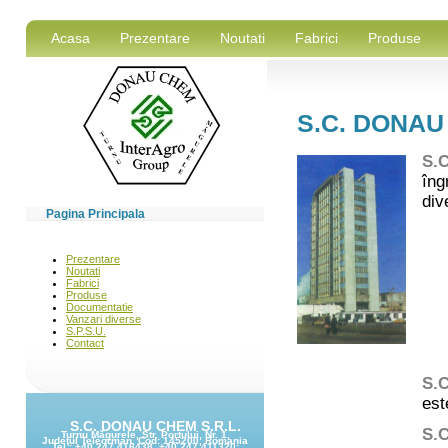
Acasa
Prezentare
Noutati
Fabrici
Produse
Pagina Principala
S.C. DONAU CHEM S.R.L.
Turnu Măgurele, Str. Portului, Nr. 1,
Judeţul Teleorman, Cod: 145200, Romania
Tel.: +40 247 416438, +40 247 411320;