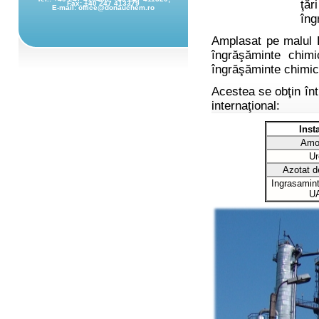
Fax: +40 247 413379
E-mail: office@donauchem.ro